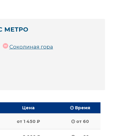
С МЕТРО
Соколиная гора
Цена
Время
от 1 450 ₽
от 60