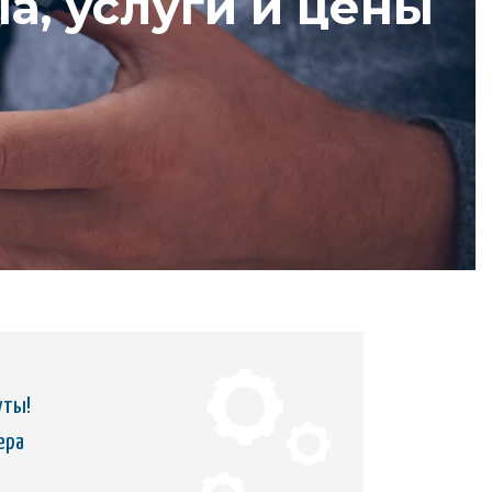
ia, услуги и цены
уты!
ера