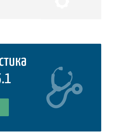
стика
5.1