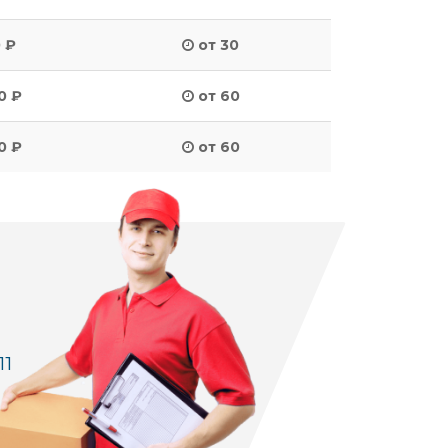
 ₽
от 30
0 ₽
от 60
0 ₽
от 60
11