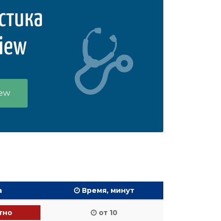
стика
View
iew
а
Время, минут
тно
от 10