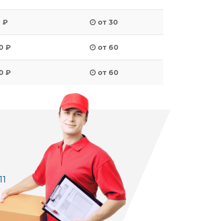
 ₽
от 30
0 ₽
от 60
0 ₽
от 60
11