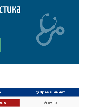
стика
а
Время, минут
тно
от 10