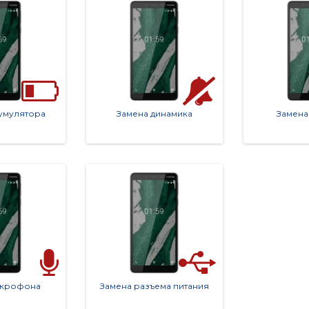
умулятора
Замена динамика
Замена
икрофона
Замена разъема питания