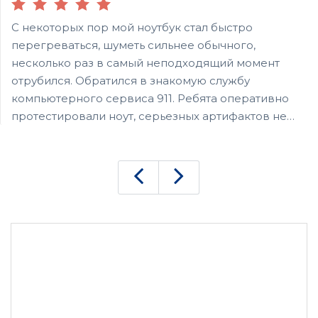
С некоторых пор мой ноутбук стал быстро
перегреваться, шуметь сильнее обычного,
несколько раз в самый неподходящий момент
отрубился. Обратился в знакомую службу
компьютерного сервиса 911. Ребята оперативно
протестировали ноут, серьезных артифактов не
обнаружили. Разобрали, почистили железо,
поменяли термопасту. Попутно переустановили
ПО. Ноут стал работать как новый. Все это за 2 часа
и 1500 рублей. Спасибо, через год опять отнесу,
пусть опять почистят.