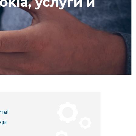
kia, услуги и
уты!
ера