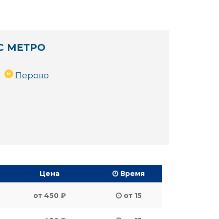
С МЕТРО
Перово
Цена
Время
от 450 ₽
от 15