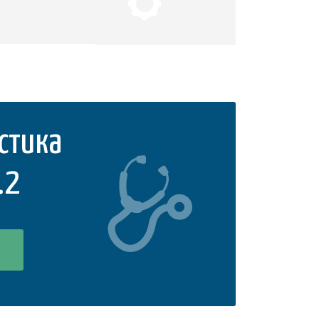
стика
.2