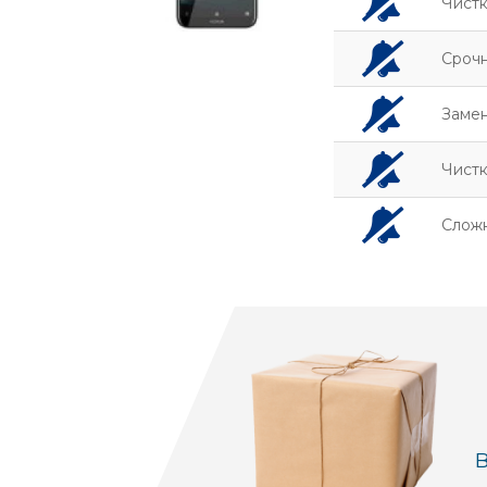
Чистк
Сроч
Заме
Чистк
Слож
В