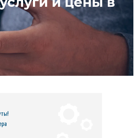
 услуги и цены в
уты!
ера