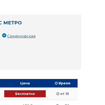
С МЕТРО
Семёновская
Цена
Время
Бесплатно
от 15