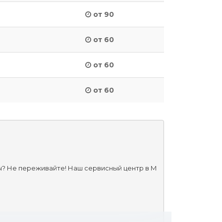
от 90
от 60
от 60
от 60
ы? Не переживайте! Наш сервисный центр в М