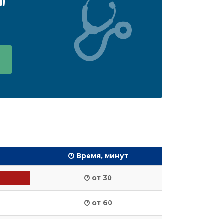
"
Время, минут
от 30
от 60