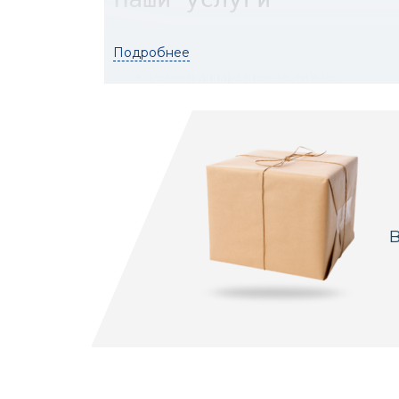
Подробнее
Ремонт аппаратной части iMac
Замена компонентов: дисплей, жесткий д
Ремонт и замена видеокарты
Оптимизация системы и программного 
В
Чистка от пыли и замена термопасты
Наши преимущества