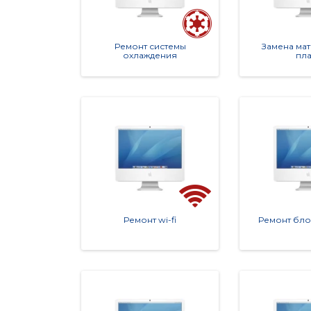
Ремонт системы
Замена ма
Не медлите!
охлаждения
пла
Закрийте все свои задачи по ремонту iMac 17"
Ремонт wi-fi
Ремонт бло