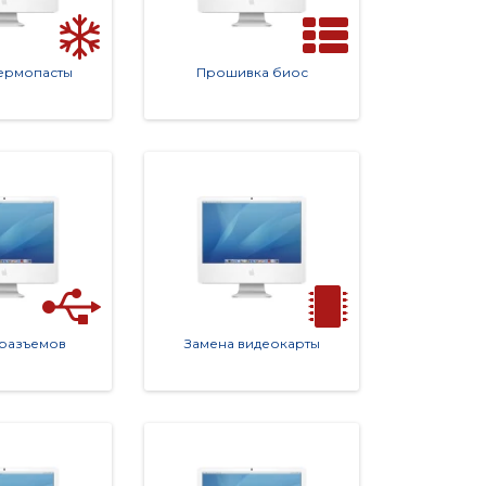
термопасты
Прошивка биос
сейчас и получите лучший сервис в Москве.
 разъемов
Замена видеокарты