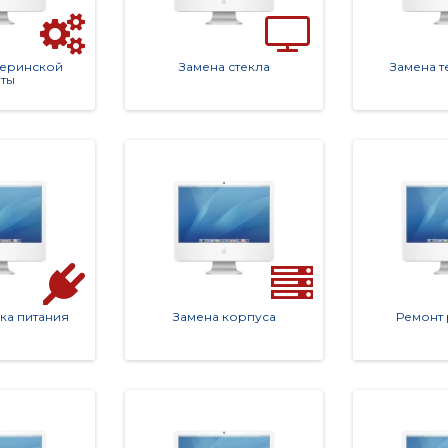
теринской
Замена стекла
Замена 
ты
 у нас в сервисе. Мы вас не подведем. 🤝 Оставьте заявку прямо 
ка питания
Замена корпуса
Ремонт