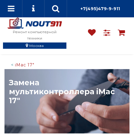
+7(495)479-9-911
Ремонт компьютерной
техники
Москва
iMac 17"
Замена
мультиконтроллера iMac
17"