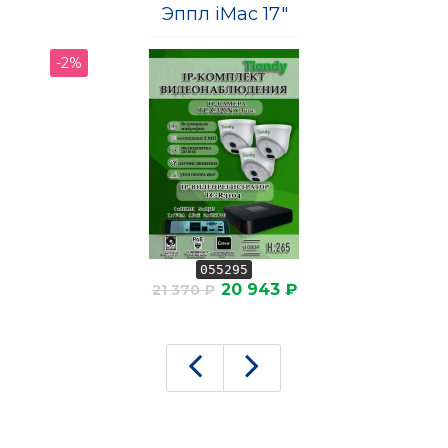
Эппл iMac 17"
-2%
-
055295
20 943 ₽
21 370 ₽