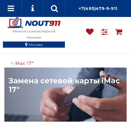
+7(495)479-9-911
Ремонт компьютерной
техники
Москва
iMac 17"
Замена сетевой карты iMac
17"