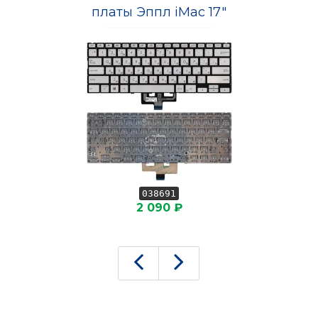
платы Эппл iMac 17"
038691
2 090 ₽