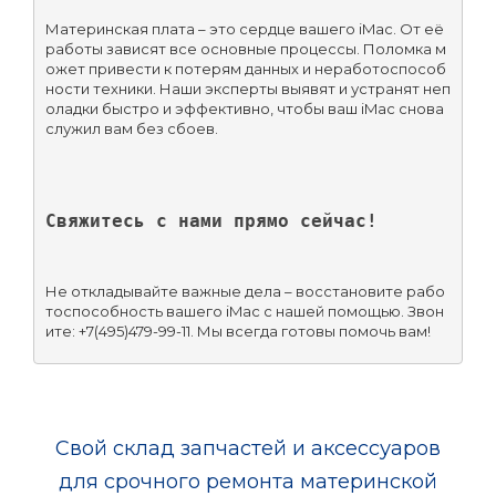
Материнская плата – это сердце вашего iMac. От её 
работы зависят все основные процессы. Поломка м
ожет привести к потерям данных и неработоспособ
ности техники. Наши эксперты выявят и устранят неп
оладки быстро и эффективно, чтобы ваш iMac снова 
служил вам без сбоев.
Свяжитесь с нами прямо сейчас!
Не откладывайте важные дела – восстановите рабо
тоспособность вашего iMac с нашей помощью. Звон
ите: +7(495)479-99-11. Мы всегда готовы помочь вам!
Свой склад запчастей и аксессуаров
для срочного ремонта материнской