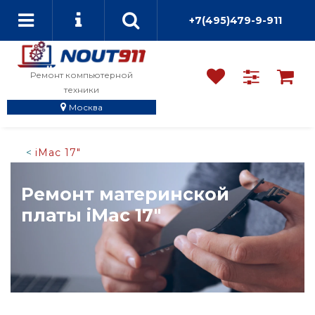
+7(495)479-9-911
Ремонт компьютерной
техники
Москва
iMac 17"
Ремонт материнской
платы iMac 17"