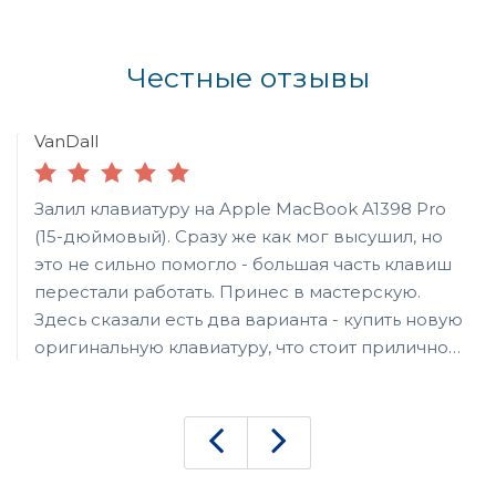
Честные отзывы
VanDall
Залил клавиатуру на Apple MacBook A1398 Pro
(15-дюймовый). Сразу же как мог высушил, но
это не сильно помогло - большая часть клавиш
перестали работать. Принес в мастерскую.
Здесь сказали есть два варианта - купить новую
оригинальную клавиатуру, что стоит прилично,
или же использовать б/у, снятую с такого же
сломанного ноутбука. Выбрал второй вариант,
вышло намного дешевле. Во всяком случае,
даже если сильно присматриваться, ни за что
не догадаешься, что клавиши неновые.