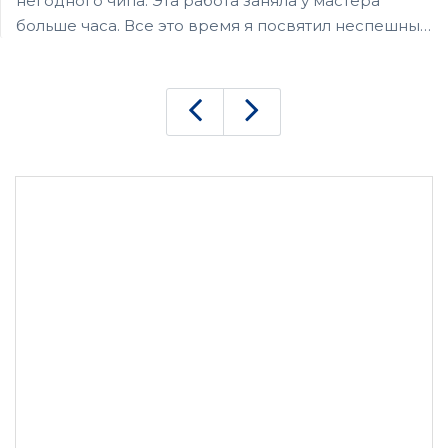
негодного чипа. Эта работа заняла у мастера
больше часа. Все это время я посвятил неспешным
прогулкам. Потом по звонку пришел забирать уже
отремонтированный телефон. Сейчас никаких
зависаний нет.