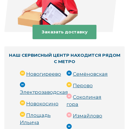
можности):
 Вы сами можете следить за проце
ссом.
📍 
Удобное расположение:
 Всего 50 метров 
от метро Шоссе Энтузиастов.
Заказать доставку
НАШ СЕРВИСНЫЙ ЦЕНТР НАХОДИТСЯ РЯДОМ
Наши услуги
С МЕТРО
Мы предлагаем ремонт и обслуживание для:
Новогиреево
Семёновская
Перово
Электрозаводская
💻 Ноутбуков
Соколиная
Новокосино
гора
🖥️ Компьютеров
Площадь
Измайлово
Ильича
📱 Смартфонов