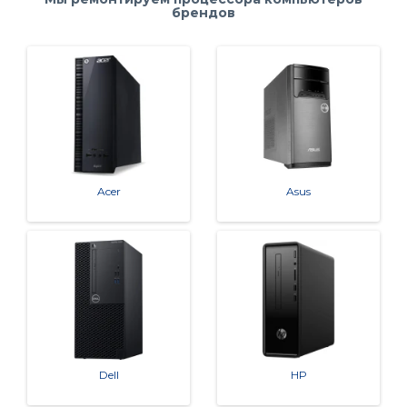
брендов
👨‍🔧 Возвращаем технику с гарантией на выпол
ненные работы.
Свяжитесь с нами
Acer
Asus
По всем вопросам звоните: +7(495)479-99-11. Наши сп
ециалисты всегда готовы помочь и проконсультиров
ать по любым вопросам. Мы работаем для вас с 2003 
года и знаем, как важно быстро и качественно верну
ть вам работоспособное устройство. 👌
Dell
HP