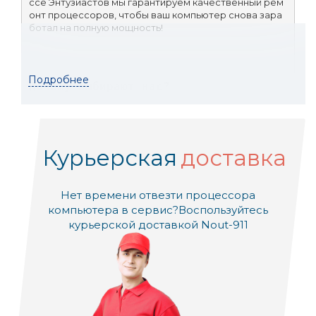
ссе Энтузиастов мы гарантируем качественный рем
онт процессоров, чтобы ваш компьютер снова зара
ботал на полную мощность!
Подробнее
Почему выбирают нас?
🔍 
Бесплатная диагностика:
 Убедитесь в точ
Курьерская
доставка
ной причине поломки, не платя лишнего.
Нет времени отвезти процессора
⚡ 
Срочный ремонт:
 Мы ценим ваше время и с
тараемся вернуть технику как можно быстрее.
компьютера в сервис?
Воспользуйтесь
курьерской доставкой Nout-911
👨‍🔧 
Сертифицированные специалисты:
 На
ши мастера обладают нужной квалификацией и 
опытом.
🛠️ 
Ремонт в присутствии клиента (при воз