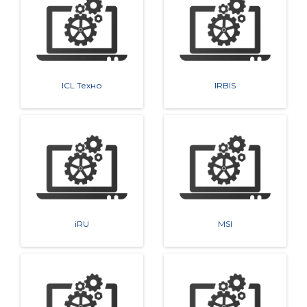
ICL Техно
IRBIS
iRU
MSI