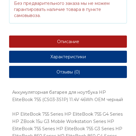
Без предварительного заказа мы не можем
гарантировать наличие товара в пункте
самовывоза.
Описание
Характеристики
Отзывы (0)
Аккумуляторная батарея для ноутбука HP
EliteBook 755 (CS03-3S1P) 11.4V 46Wh OEM черный
HP EliteBook 755 Series HP EliteBook 755 G4 Series
HP ZBook 15u G3 Mobile Workstation Series HP
EliteBook 755 Series HP EliteBook 755 G3 Series HP
EliteBook 850 Series HP EliteBook 850 G4 Series