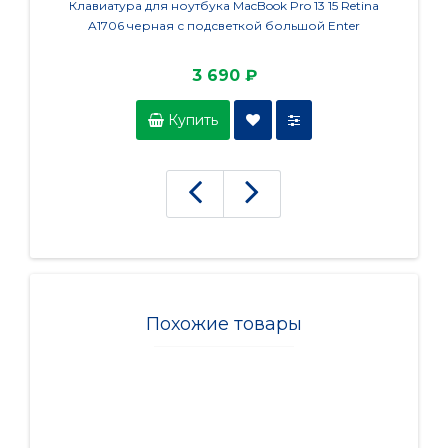
Клавиатура для ноутбука MacBook Pro 13 15 Retina
Клавиа
A1706 черная с подсветкой большой Enter
3 690 ₽
Купить
Похожие товары