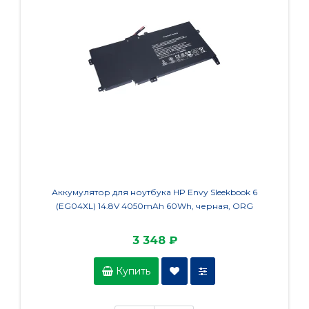
Аккумулятор для ноутбука HP Envy Sleekbook 6
Аккуму
(EG04XL) 14.8V 4050mAh 60Wh, черная, ORG
X751L
3 348 ₽
Купить