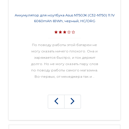
Аккумулятор для ноутбука Asus N750JK (C32-N750) 11.1V
Аккум
6060mAh 69Wh, черный, HC/ORG
CQ15, 1
По поводу работы этой батареи не
могу сказать ничего плохого. Она и
заряжается быстро, и ток держит
долго. Но не могу сказать пару слов
по поводу работы самого магазина.
Во-первых, от менеджера так и ..