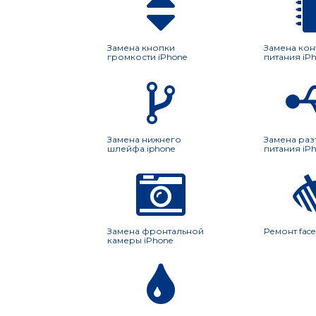
Замена кнопки
Замена ко
громкости iPhone
питания iP
Замена нижнего
Замена раз
шлейфа iphone
питания iP
Замена фронтальной
Ремонт face 
камеры iPhone