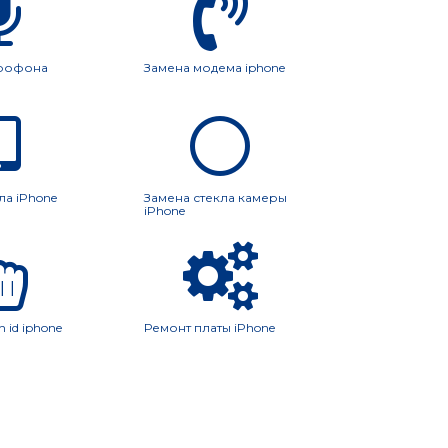
крофона
Замена модема iphone
ла iPhone
Замена стекла камеры
iPhone
 id iphone
Ремонт платы iPhone