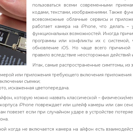
пользоваться всеми современными прием
кодами, текстами, изображениями. Также фу
всевозможные облачные сервисы и приложе
работает камера на iPhone, что делать –
функциональных возможностей. Иногда прич
программы или конфликты их с системой,
обновление iOS. Но чаще всего причиной 
правило вследствие неосторожных действий и
Итак, самые распространенные симптомы, из 
амерой или приложения требующего включения приложения 
включении съемки;
то, искаженная цветопередача.
йфон, которую можно назвать классической – физически/ме
корпуса iPhone повреждает или шлейф камеры или сам сенс
ам повезет если при случайном ударе в устройстве потеря
она.
й когда не включается камера на айфон есть взаимодейств