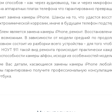
м способов – как через аудиовыход, так и через микрофон
на аппаратных платах телефона что гарантированно превращ
жет замена камеры iPhone. Шансы на то, что удастся восс
ектрохимической коррозии, иначе в будущем телефон подсте
ем является замена камеры iPhone, ремонт. Восстановление
я возможным. В зависимости от модели средний по продол
новном состоит из разборки всего устройства – для того чт
е НОУТ 911 такой вид ремонта происходит практически каж
оспособности камеры айфон, исходя из особенностей модели
ие Вас детали, касающиеся замены камеры iPhone любо
вы гарантировано получите профессиональную консультаци
тбука.