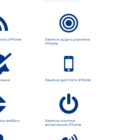
нны iPhone
Замена аудио разъема
iPhone
амика
Замена дисплея iPhone
пки вибро
Замена кнопки
включения iPhone