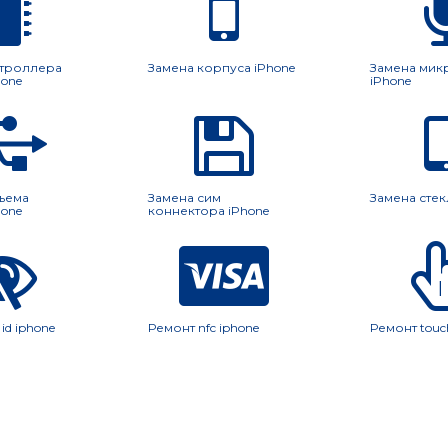
нтроллера
Замена корпуса iPhone
Замена ми
hone
iPhone
ъема
Замена сим
Замена стек
hone
коннектора iPhone
id iphone
Ремонт nfc iphone
Ремонт touch