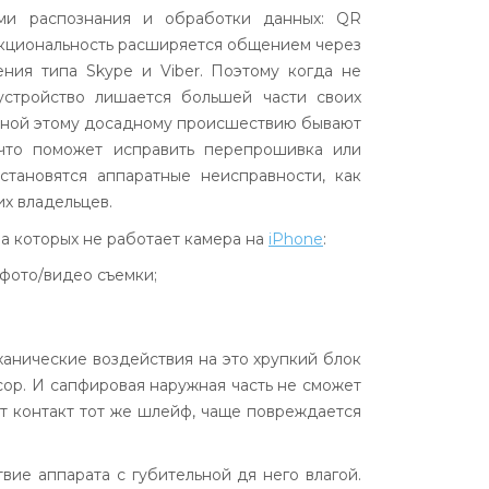
ами распознания и обработки данных: QR
нкциональность расширяется общением через
ния типа Skype и Viber. Поэтому когда не
 устройство лишается большей части своих
иной этому досадному происшествию бывают
 что поможет исправить перепрошивка или
становятся аппаратные неисправности, как
х владельцев.
за которых не работает камера на
iPhone
:
фото/видео съемки;
ханические воздействия на это хрупкий блок
ор. И сапфировая наружная часть не сможет
ет контакт тот же шлейф, чаще повреждается
ие аппарата с губительной дя него влагой.