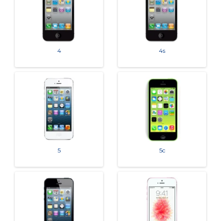
4
4s
5
5c