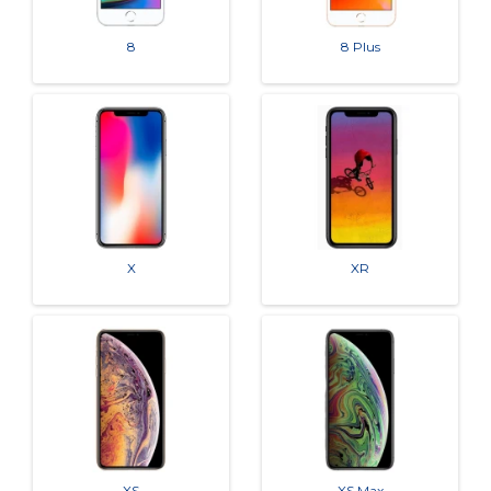
8
8 Plus
X
XR
XS
XS Max