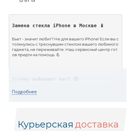
от 15
Замена стекла iPhone в Москве 📱
Бьет - значит любит? Не для вашего iPhone! Если вы с
толкнулись с треснувшим стеклом вашего любимого 
гаджета, не переживайте. Наш сервисный центр гот
ов придти на помощь. 💪
Почему выбирают нас? 🤔
Подробнее
Бесплатная диагностика — платите только за р
езультат ✅
Курьерская
доставка
Срочный ремонт — будем готовы спасти даже 
в неотложной ситуации 🆘