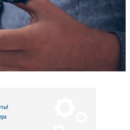
уты!
ера