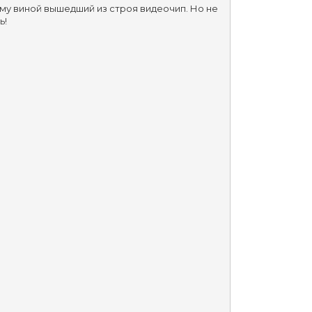
ему виной вышедший из строя видеочип. Но не 
ь!