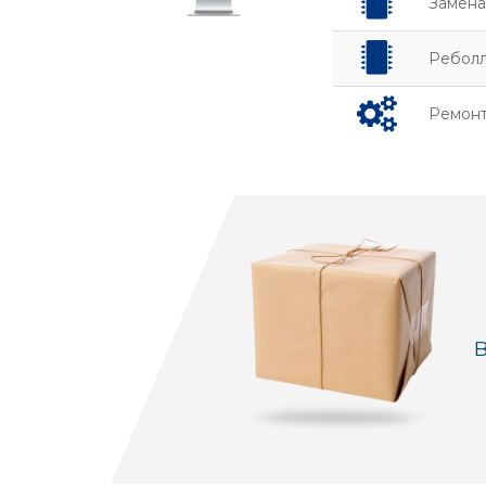
Замена
Реболл
Ремонт
В