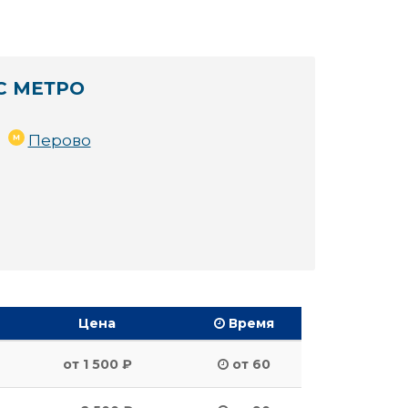
С МЕТРО
Перово
Цена
Время
от 1 500 ₽
от 60