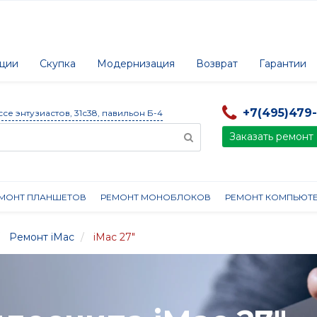
ции
Скупка
Модернизация
Возврат
Гарантии
+7(495)479
ссе энтузиастов, 31с38, павильон Б-4
Заказать ремонт
МОНТ ПЛАНШЕТОВ
РЕМОНТ МОНОБЛОКОВ
РЕМОНТ КОМПЬЮТ
Ремонт iMac
iMac 27"