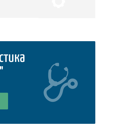
стика
"