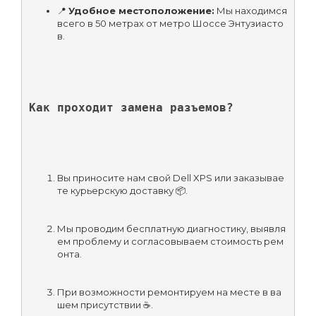
📍 
Удобное местоположение:
 Мы находимся 
всего в 50 метрах от метро Шоссе Энтузиасто
в.
Как проходит замена разъемов?
Вы приносите нам свой Dell XPS или заказывае
те курьерскую доставку 📦.
Мы проводим бесплатную диагностику, выявля
ем проблему и согласовываем стоимость рем
онта.
При возможности ремонтируем на месте в ва
шем присутствии ☕.