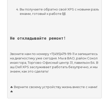
Вы получаете обратно свой XPS с новыми разъ
емами, готовый к работе 🙌.
Не откладывайте ремонт!
Звоните нам по номеру +7(495)479-99-11 и запишитесь 
на диагностику уже сегодня. Мы в ВАО, район Сокол
иная гора, Торгово-Офисный центр 31, павильон Б4. В
аш Dell XPS заслуживает работать безупречно, и мы 
знаем, как это сделать!
🔥 Верните своему устройству жизнь вместе с нами! 
🔥