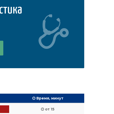
стика
Время, минут
от 15