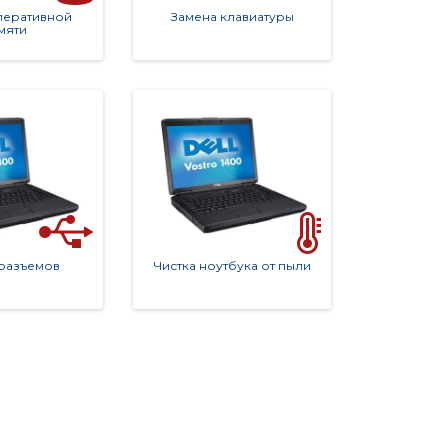
перативной
Замена клавиатуры
мяти
 разъемов
Чистка ноутбука от пыли