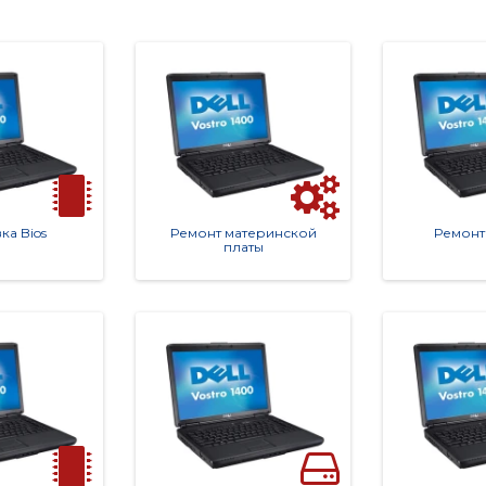
а Bios
Ремонт материнской
Ремонт
платы