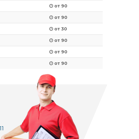
от 90
от 90
от 30
от 90
от 90
от 90
11