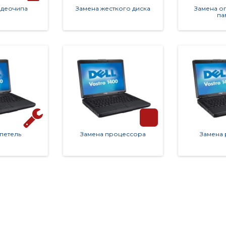
идеочипа
Замена жесткого диска
Замена о
па
петель
Замена процессора
Замена