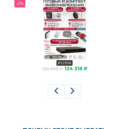
-2%
052956
124 318 ₽
126 855 ₽