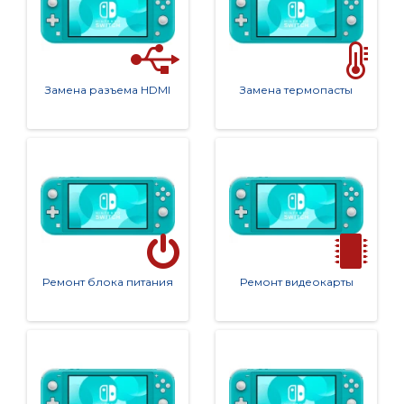
ем такие услуги как 
срочный ремонт
 и возможност
ь принимать участие в процессе восстановления ва
шей техники. Наша цель — полное удовлетворение к
лиента, и мы делаем все возможное для этого!
Замена разъема HDMI
Замена термопасты
Гарантия качества 🔧📱
Каждое устройство, которым мы занимаемся, прохо
дит тщательную проверку после ремонта, чтобы все 
работало идеально. Если вам нужен быстрый и наде
жный ремонт в Москве, наш сервисный центр на Сок
олиной Горе — ваш наилучший выбор!
Ремонт блока питания
Ремонт видеокарты