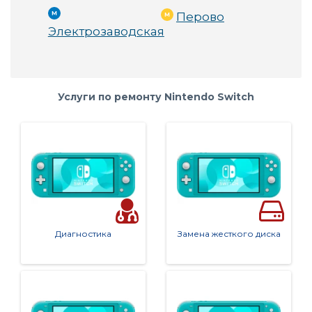
Перово
Удобное расположение:
 всего 50 метров от 
Электрозаводская
метро Шоссе Энтузиастов!
Услуги по ремонту Nintendo Switch
Как с нами связаться
Не откладывайте ремонт вашей техники на завтра! П
осетите нас по адресу: Торгово-Офисный центр 31, п
авильон Б4, или свяжитесь с нами по телефону 
+7(49
5)479-99-11
.
Диагностика
Замена жесткого диска
Почему именно мы?
Наш сервисный центр — это не просто место, где мо
жно отремонтировать технику. Мы понимаем, наскол
ько для вас важно вернуть ваш девайс к жизни как мо
жно быстрее и качественнее. Поэтому мы предлага