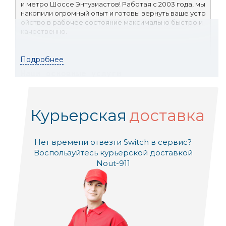
и метро Шоссе Энтузиастов! Работая с 2003 года, мы 
накопили огромный опыт и готовы вернуть ваше устр
ойство в рабочее состояние максимально быстро и 
качественно.
Подробнее
Наши основные услуги
Курьерская
доставка
Ремонт ноутбуков
Нет времени отвезти Switch в сервис?
Ремонт компьютеров и моноблоков
Воспользуйтесь курьерской доставкой
Nout-911
Ремонт смартфонов и планшетов
Ремонт телевизоров