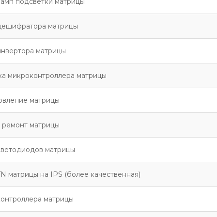
ламп подсветки матрицы
дешифратора матрицы
инвертора матрицы
а микроконтроллера матрицы
овление матрицы
 ремонт матрицы
светодиодов матрицы
N матрицы на IPS (более качественная)
контроллера матрицы