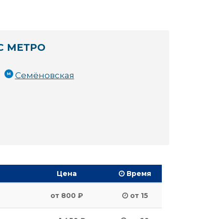
С МЕТРО
Семёновская
Цена
Время
от 800 ₽
от 15