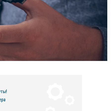
уты!
ера