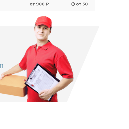
от 900 ₽
от 30
11