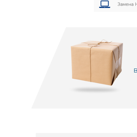
Замена 
В