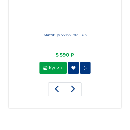
Матрица NV156FHM-T06
5 590 ₽
Купить