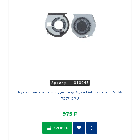
Артикул: 010945
Кулер (вентилятор) для ноутбука Dell Inspiron 15 7566
Аккумул
7567 CPU
(R0O6
975 ₽
Купить