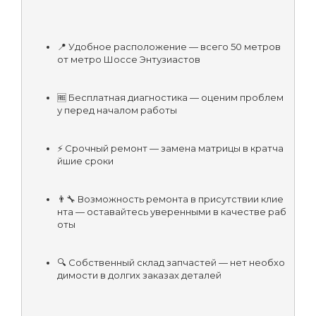
📍 Удобное расположение — всего 50 метров 
от метро Шоссе Энтузиастов
🆓 Бесплатная диагностика — оценим проблем
у перед началом работы
⚡ Срочный ремонт — замена матрицы в кратча
йшие сроки
👨‍🔧 Возможность ремонта в присутствии клие
нта — оставайтесь уверенными в качестве раб
оты
🔍 Собственный склад запчастей — нет необхо
димости в долгих заказах деталей