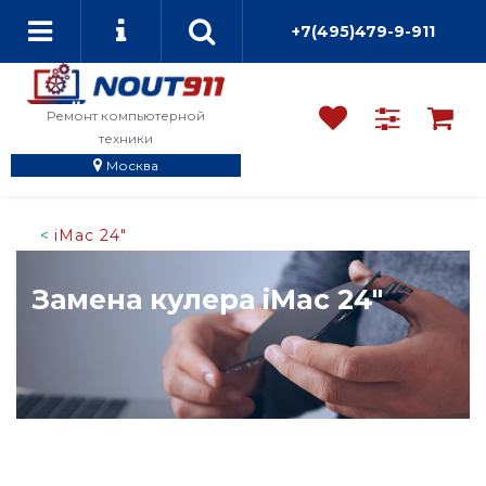
+7(495)479-9-911
Ремонт компьютерной
техники
Москва
iMac 24"
Замена кулера iMac 24"