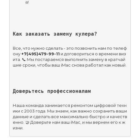
я!
Как заказать замену кулера?
Все, что нужно сделать - это позвонить нам по телеф
ону 
+7(495)479-99-11
 и договориться о времени виз
ита. 📞 Мы постараемся выполнить замену в кратчай
шие сроки, чтобы ваш iMac снова работал как новый.
Доверьтесь профессионалам
Наша команда занимается ремонтом цифровой техн
ики с 2003 года. Мы знаем, как важно сохранить ваши 
данные и сделать все максимально быстро и качеств
енно. 🤝 Доверьте нам ваш iMac, и мы вернем его к ж
изни.