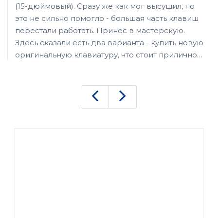
(15-дюймовый). Сразу же как мог высушил, но
это не сильно помогло - большая часть клавиш
перестали работать. Принес в мастерскую.
Здесь сказали есть два варианта - купить новую
оригинальную клавиатуру, что стоит прилично,
или же использовать б/у, снятую с такого же
сломанного ноутбука. Выбрал второй вариант,
вышло намного дешевле. Во всяком случае,
даже если сильно присматриваться, ни за что
не догадаешься, что клавиши неновые.
Понятно, что ноутбук после этого продам, и
возьму себе новый, но все равно спасибо
мастерам сервиса, что помогли недорого
восстановить технику.