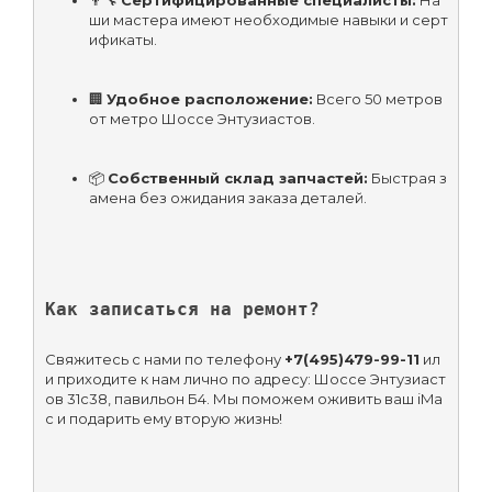
👨‍🔧 
Сертифицированные специалисты:
 На
ши мастера имеют необходимые навыки и серт
ификаты.
🏢 
Удобное расположение:
 Всего 50 метров 
от метро Шоссе Энтузиастов.
📦 
Собственный склад запчастей:
 Быстрая з
амена без ожидания заказа деталей.
Как записаться на ремонт?
Свяжитесь с нами по телефону 
+7(495)479-99-11
 ил
и приходите к нам лично по адресу: Шоссе Энтузиаст
ов 31с38, павильон Б4. Мы поможем оживить ваш iMa
c и подарить ему вторую жизнь!