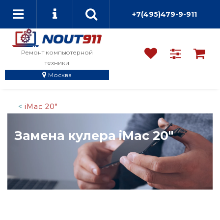
+7(495)479-9-911
Ремонт компьютерной
техники
Москва
iMac 20"
Замена кулера iMac 20"