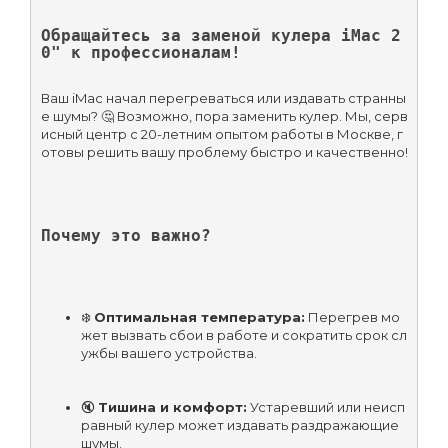
Обращайтесь за заменой кулера iMac 2
0" к профессионалам!
Ваш iMac начал перегреваться или издавать странны
е шумы? 🤔 Возможно, пора заменить кулер. Мы, серв
исный центр с 20-летним опытом работы в Москве, г
отовы решить вашу проблему быстро и качественно!
Почему это важно?
❄️ 
Оптимальная температура:
 Перегрев мо
жет вызвать сбои в работе и сократить срок сл
ужбы вашего устройства.
🔇 
Тишина и комфорт:
 Устаревший или неисп
равный кулер может издавать раздражающие 
шумы.