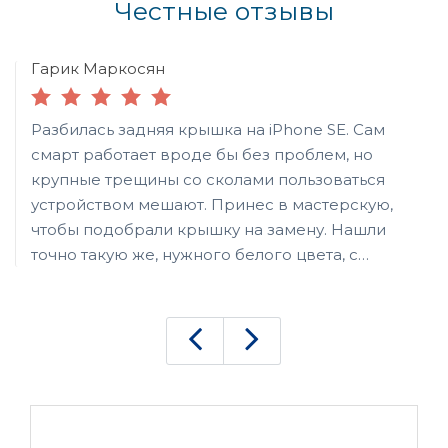
Честные отзывы
Гарик Маркосян
Разбилась задняя крышка на iPhone SE. Сам
смарт работает вроде бы без проблем, но
крупные трещины со сколами пользоваться
устройством мешают. Принес в мастерскую,
чтобы подобрали крышку на замену. Нашли
точно такую же, нужного белого цвета, с
неработающего телефона. Еще был вариант
купить новую, но там цена вообще
запредельная, как по мне. Решил взять эту,
потому что у нее состояние было практически
идеальное. После ремонта собрали мне
телефон обратно. Работали очень быстро и
аккуратно. Каких-то царапин или следов клея