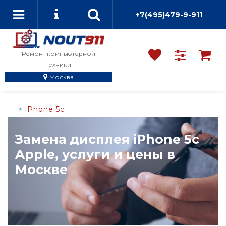
+7(495)479-9-911
Ремонт компьютерной
техники
Москва
iPhone 5c
Замена дисплея iPhone 5c
Apple, услуги и цены в
Москве