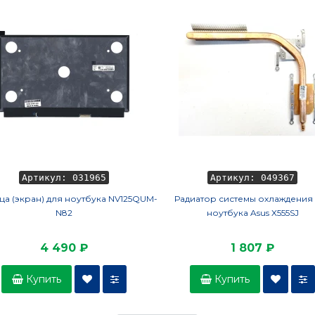
Артикул: 031965
Артикул: 049367
ца (экран) для ноутбука NV125QUM-
Радиатор системы охлаждения
N82
ноутбука Asus X555SJ
4 490 ₽
1 807 ₽
Купить
Купить