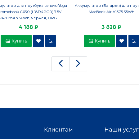
мулятор для ноутбука Lenovo Yoga
Аккумулятор (Батарея) для ноу
romebook C630 (L18D4PG0) 7.5V
MacBook Air A1375 35Wh
7470mAh 56Wh, черная, ORG
4 188 ₽
3 828 ₽
Купить
Купить
Клиентам
Наши услуг