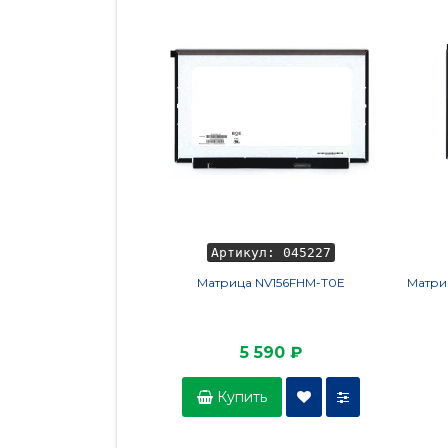
Артикул: 045227
Матрица NV156FHM-T0E
Матри
5 590 ₽
Купить