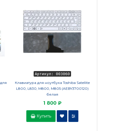
Артикул: 003060
Артикул
 для
Клавиатура для ноутбука Toshiba Satellite
Вентилятор (кулер) 
L800, L830, M800, M805 (AEBY3700120)
ThinkBook
белая
1 800 ₽
1 6
Купить
Купить