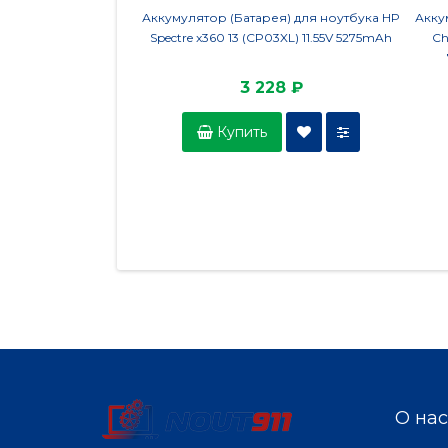
Аккумулятор (Батарея) для ноутбука HP
Акку
Spectre x360 13 (CP03XL) 11.55V 5275mAh
Ch
3 228 ₽
Купить
О нас