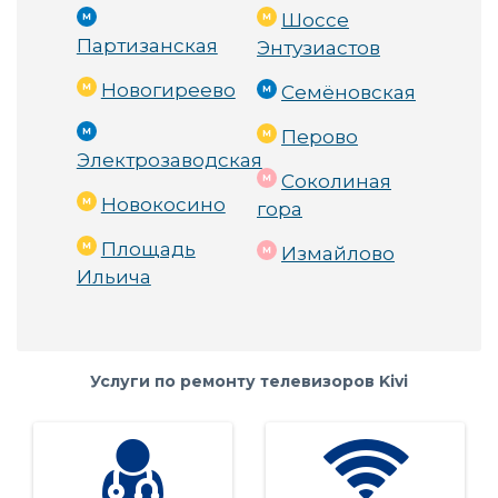
Шоссе
время ожидания деталей 🚚
Партизанская
Энтузиастов
Удобное расположение в 50 метрах от метро 
Новогиреево
Семёновская
Шоссе Энтузиастов 🚇
Перово
Электрозаводская
Соколиная
Новокосино
гора
Как мы работаем
Площадь
Измайлово
Ильича
Вы звоните нам по телефону +7(495)479-99-11 ил
и оставляете заявку на сайте 💻
Услуги по ремонту телевизоров Kivi
Мы проводим диагностику и озвучиваем стоим
ость ремонта 💬
Выполняем ремонтные работы в кратчайшие с