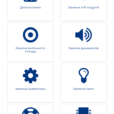
роки ⚡
Диагностика
Замена wifi модуля
Каждый клиент для нас важен, и мы гарантируем выс
окое качество сервиса. Доверьте ремонт своего те
левизора профессионалам, и ваш Kivi снова будет ка
к новый!
Замена антенного
Замена динамиков
гнезда
Готовы вернуть качество вашему ТВ? 📞
Свяжитесь с нами и получите квалифицированную по
мощь. Ждём вас в нашем сервисе!
Замена инвертора
Замена ламп