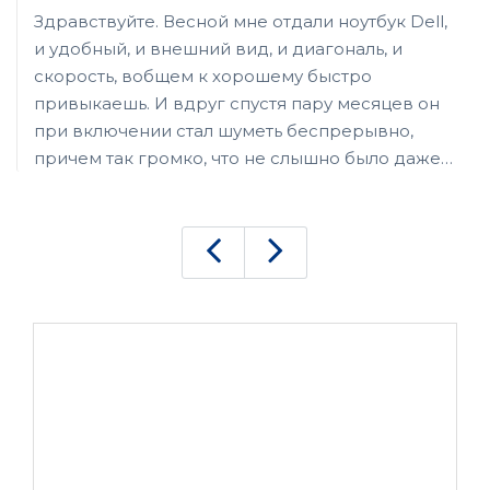
Здравствуйте. Весной мне отдали ноутбук Dell,
и удобный, и внешний вид, и диагональ, и
скорость, вобщем к хорошему быстро
привыкаешь. И вдруг спустя пару месяцев он
при включении стал шуметь беспрерывно,
причем так громко, что не слышно было даже
работающую рядом стиралку, работать на нем
стало невозможно. Боялась, что придется
выкинуть. Хочу выразить благодарность
мастеру, который быстро и качественно
поставил новый кулер.