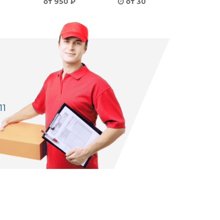
от 950 ₽
от 30
11