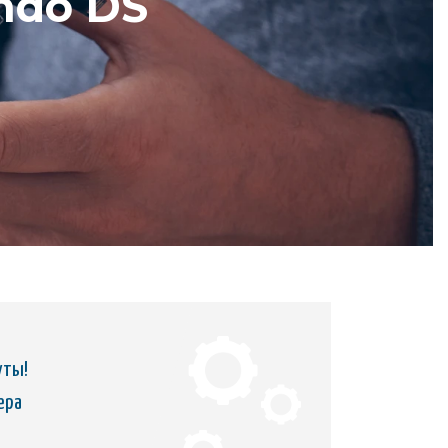
ndo DS
уты!
ера