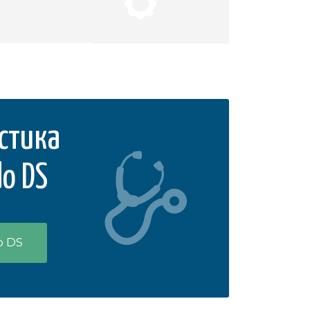
стика
o DS
o DS