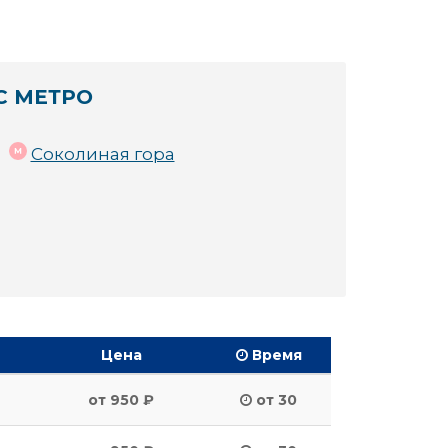
С МЕТРО
Соколиная гора
Цена
Время
от 950 ₽
от 30