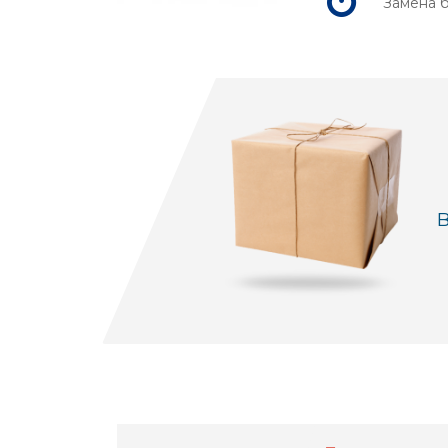
Замена б
В