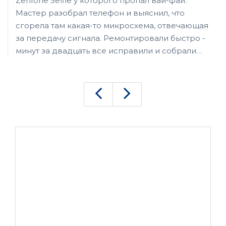
Zenfone Selfie у которого пропал вай-фай.
Мастер разобрал телефон и выяснил, что
сгорела там какая-то микросхема, отвечающая
за передачу сигнала. Ремонтировали быстро -
минут за двадцать все исправили и собрали
обратно. Получается я добирался дольше, хоть
и живу на той же ветке метро.