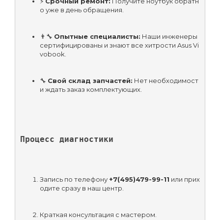
⚡ 
Срочный ремонт:
 Получите ноутбук обратн
о уже в день обращения.
👨‍🔧 
Опытные специалисты:
 Наши инженеры 
сертифицированы и знают все хитрости Asus Vi
vobook.
🔧 
Свой склад запчастей:
 Нет необходимост
и ждать заказ комплектующих.
Процесс диагностики
Запись по телефону 
+7(495)479-99-11
 или прих
одите сразу в наш центр.
Краткая консультация с мастером.