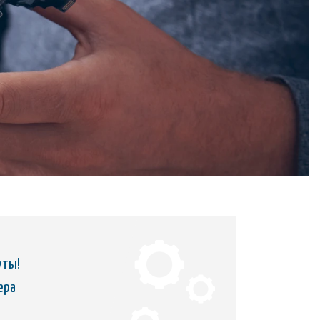
уты!
ера