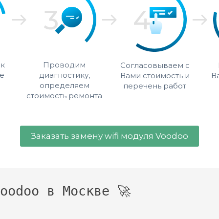
 к
Проводим
Согласовываем с
е
диагностику,
Вами стоимость и
В
определяем
перечень работ
стоимость ремонта
Заказать замену wifi модуля Voodoo
oodoo в Москве 🚀