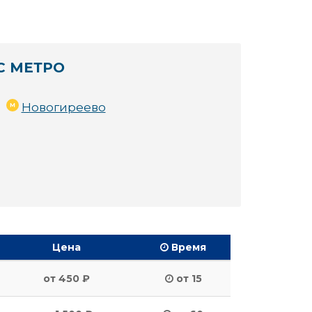
С МЕТРО
Новогиреево
Цена
Время
от 450 ₽
от 15