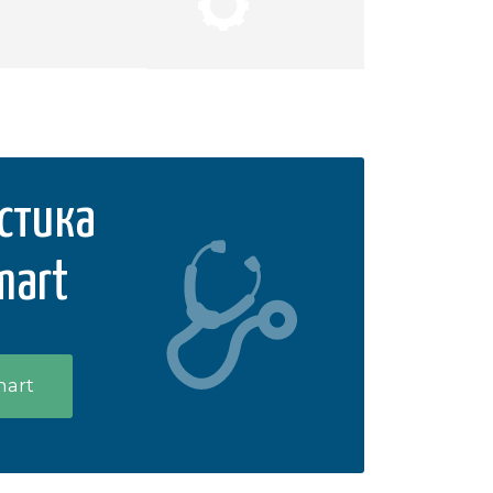
стика
mart
mart