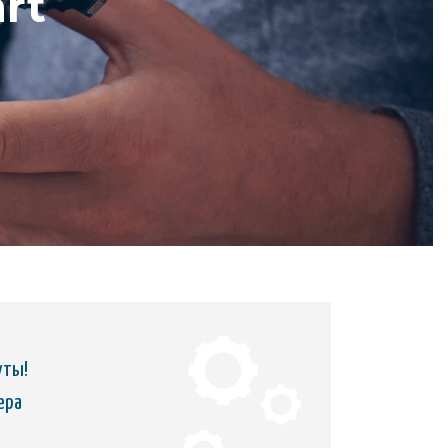
rt
уты!
ера