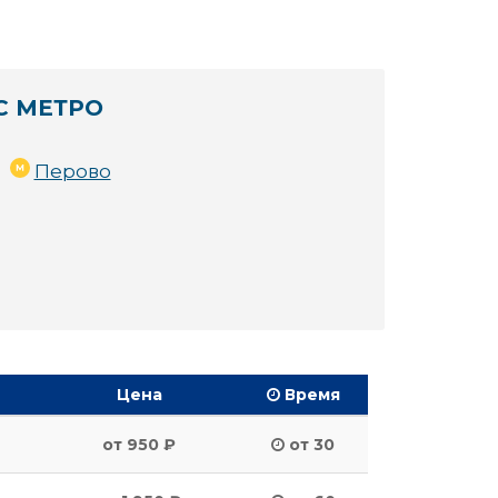
С МЕТРО
Перово
Цена
Время
от 950 ₽
от 30