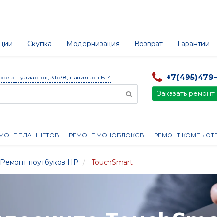
ции
Скупка
Модернизация
Возврат
Гарантии
+7(495)479
ссе энтузиастов, 31с38, павильон Б-4
Заказать ремонт
МОНТ ПЛАНШЕТОВ
РЕМОНТ МОНОБЛОКОВ
РЕМОНТ КОМПЬЮТ
Ремонт ноутбуков HP
TouchSmart