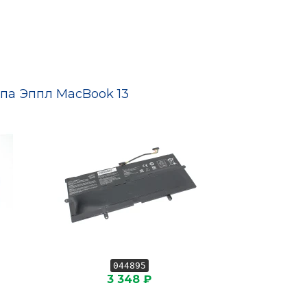
па Эппл MacBook 13
044895
0
3 348 ₽
2