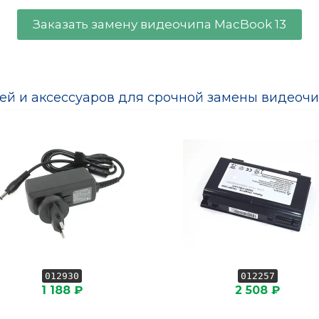
Заказать замену видеочипа MacBook 13
тей и аксессуаров для срочной замены видеочи
012930
012257
1 188 ₽
2 508 ₽