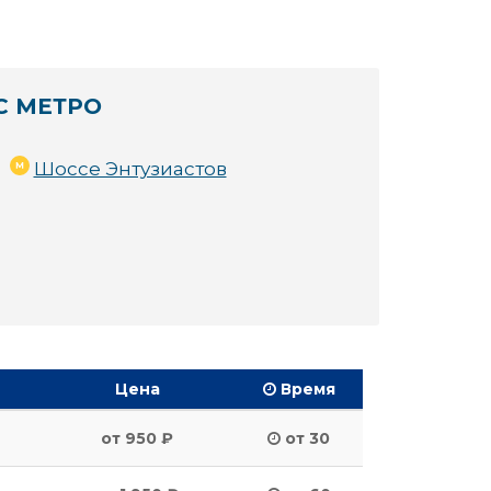
С МЕТРО
Шоссе Энтузиастов
Цена
Время
от 950 ₽
от 30