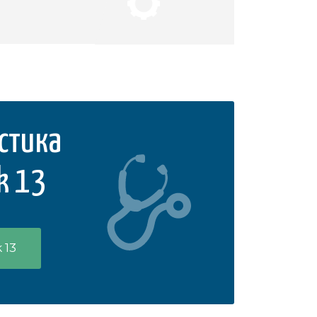
стика
k 13
 13