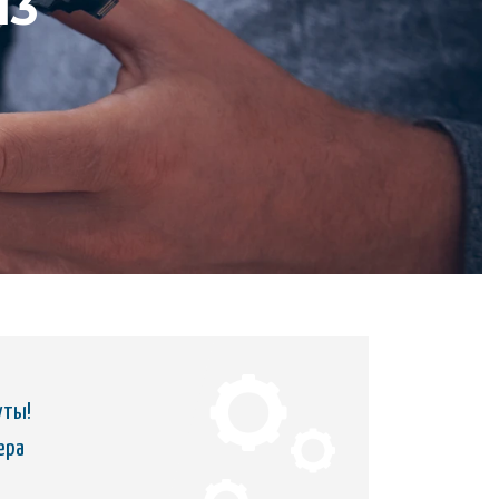
13
уты!
ера