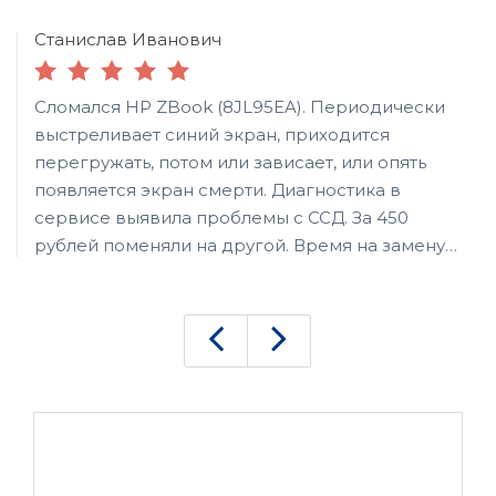
Станислав Иванович
Сломался HP ZBook (8JL95EA). Периодически
выстреливает синий экран, приходится
перегружать, потом или зависает, или опять
появляется экран смерти. Диагностика в
сервисе выявила проблемы с ССД. За 450
рублей поменяли на другой. Время на замену
ушло не больше 15 минут. Как раз покурить
успел. Спасибо за работу.