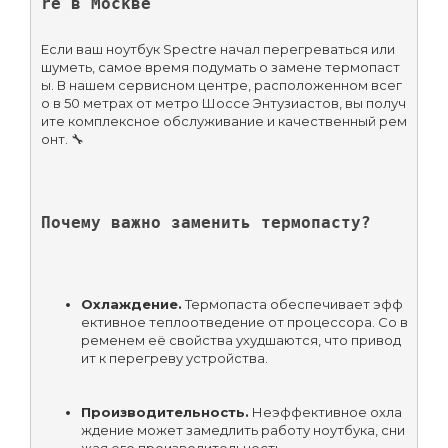
re в Москве
Если ваш ноутбук Spectre начал перегреваться или 
шуметь, самое время подумать о замене термопаст
ы. В нашем сервисном центре, расположенном всег
о в 50 метрах от метро Шоссе Энтузиастов, вы получ
ите комплексное обслуживание и качественный рем
онт. 🔧
Почему важно заменить термопасту?
Охлаждение.
 Термопаста обеспечивает эфф
ективное теплоотведение от процессора. Со в
ременем её свойства ухудшаются, что привод
ит к перегреву устройства.
Производительность.
 Неэффективное охла
ждение может замедлить работу ноутбука, сни
жая его производительность.