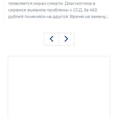
появляется экран смерти. Диагностика в
сервисе выявила проблемы с ССД. За 450
рублей поменяли на другой. Время на замену
ушло не больше 15 минут. Как раз покурить
успел. Спасибо за работу.