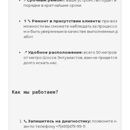
порядке в кратчайшие сроки.
👨‍🔧 
Ремонт в присутствии клиента:
 при воз
можности вы сможете наблюдать за процессо
м и быть уверенным в качестве выполняемых р
абот.
📍 
Удобное расположение:
 всего 50 метров 
от метро Шоссе Энтузиастов, вам не придется 
долго искать нас.
Как мы работаем?
📞 
Запишитесь на диагностику:
 позвоните н
ам по телефону +7(495)479-99-11.