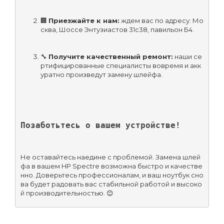
🏢 
Приезжайте к нам:
 ждем вас по адресу: Мо
сква, Шоссе Энтузиастов 31с38, павильон Б4.
🔧 
Получите качественный ремонт:
 наши се
ртифицированные специалисты вовремя и акк
уратно произведут замену шлейфа.
Позаботьтесь о вашем устройстве!
Не оставайтесь наедине с проблемой. Замена шлей
фа в вашем HP Spectre возможна быстро и качестве
нно. Доверьтесь профессионалам, и ваш ноутбук сно
ва будет радовать вас стабильной работой и высоко
й производительностью. 😊