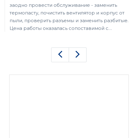
заодно провести обслуживание - заменить
термопасту, почистить вентилятор и корпус от
пыли, проверить разъемы и заменить разбитые.
Цена работы оказалась сопоставимой с
покупкой клавишной панели панели, однако не
жалею о потраченных деньгах, поскольку сам
ноутбук покупал через авито, и продавец
честно указал на имеющиеся дефекты и дал
скидку. Работой мастера остался доволен,
ноутбук работает стабильно, не греется,
клавиши нажимаются с приятным ходом.