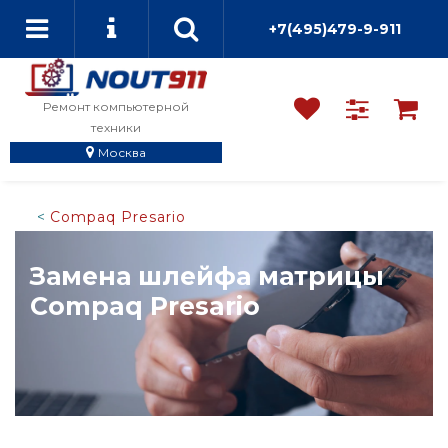
+7(495)479-9-911
Ремонт компьютерной
техники
Москва
Compaq Presario
Замена шлейфа матрицы
Compaq Presario