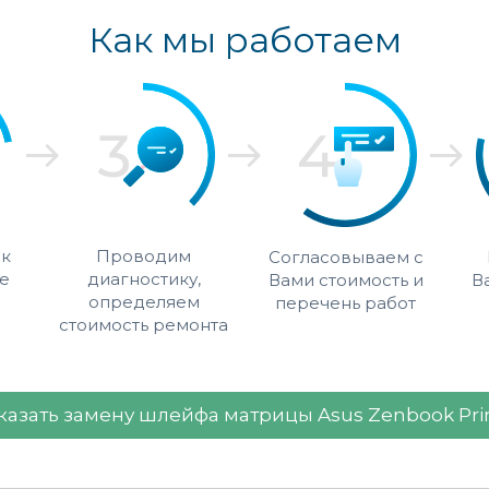
Как мы работаем
 к
Проводим
Согласовываем с
е
диагностику,
Вами стоимость и
В
определяем
перечень работ
стоимость ремонта
казать замену шлейфа матрицы Asus Zenbook Pr