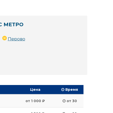
С МЕТРО
Перово
Цена
Время
от 1 000 ₽
от 30