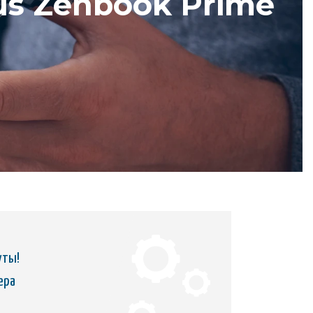
s Zenbook Prime
уты!
ера