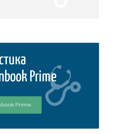
стика
nbook Prime
nbook Prime