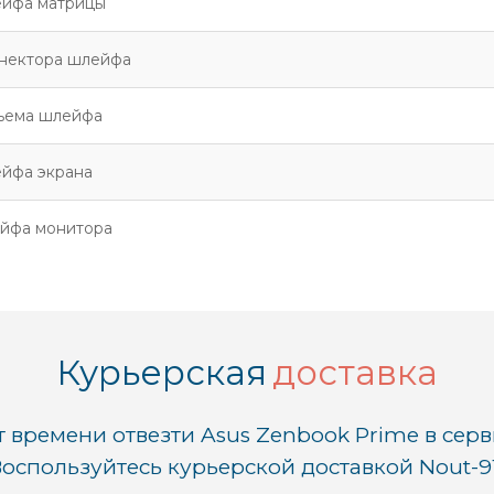
ейфа матрицы
нектора шлейфа
ъема шлейфа
йфа экрана
йфа монитора
Курьерская
доставка
т времени отвезти Asus Zenbook Prime в серв
оспользуйтесь курьерской доставкой Nout-9