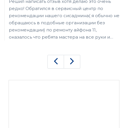
Решил написать отзыв хотя делаю это очень
редко! Обратился в сервисный центр по
рекомендации нашего сисадмина( я обычно не
обращаюсь в подобные организации без
рекомендации) по ремонту айфона 11,
оказалось что ребята мастера на все руки и
привёз ещё ноутбук и стационарный пк на
модернизацию и жк телевизор на ремонт! На
айфоне дисплей поменяли в этот же день,
модернизацию тоже сделали за день с
переустановкой софта, а вот телевизор
пришлось оставить на пару дней! Ребята
делают все очень быстро и профессионально!
К сожалению не очень дёшево, но за качество
приходится платить! Рекомендую!