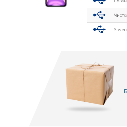
Срочн
Чистк
Замена
В