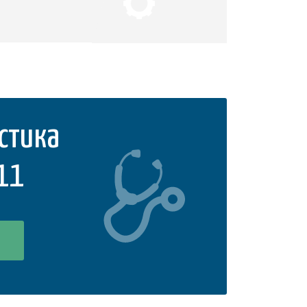
стика
 11
1