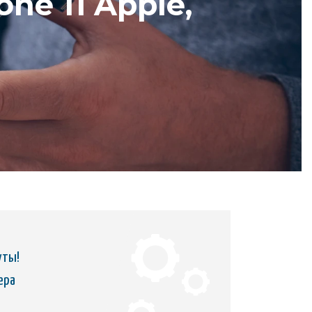
ne 11 Apple,
уты!
ера