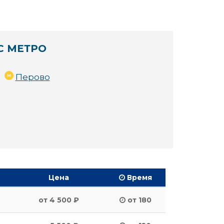
С МЕТРО
Перово
Цена
Время
от 4 500 ₽
от 180