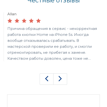
Честные отзывы
Allan
Причина обращения в сервис - некорректная
работа кнопки Home на iPhone 5s. Иногда
вообще отказывалась срабатывать. В
мастерской проверили ее работу, и смогли
отремонтировать, не прибегая к замене.
Качеством работы доволен, цена тоже не
оказалась обременительной для меня. Если
случится поломка какого-нибудь другого
гаджета, непременно обращусь сюда.