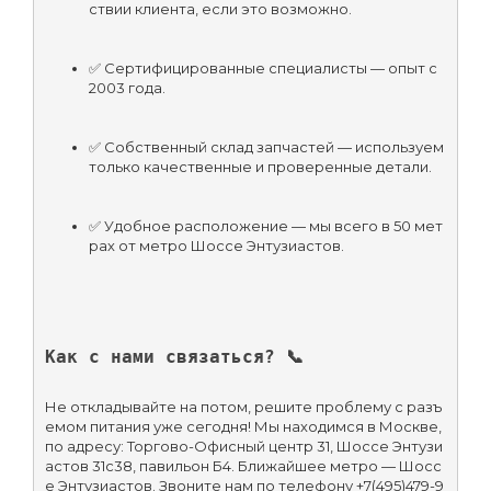
ствии клиента, если это возможно.
✅ Сертифицированные специалисты — опыт с 
2003 года.
✅ Собственный склад запчастей — используем 
только качественные и проверенные детали.
✅ Удобное расположение — мы всего в 50 мет
рах от метро Шоссе Энтузиастов.
Как с нами связаться? 📞
Не откладывайте на потом, решите проблему с разъ
емом питания уже сегодня! Мы находимся в Москве, 
по адресу: Торгово-Офисный центр 31, Шоссе Энтузи
астов 31с38, павильон Б4. Ближайшее метро — Шосс
е Энтузиастов. Звоните нам по телефону +7(495)479-9