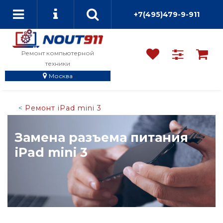
+7(495)479-9-911
Ремонт компьютерной
техники
Москва
Ремонт iPad mini 3
Замена разъема питания
iPad mini 3