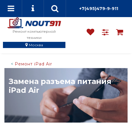
+7(495)479-9-911
Ремонт компьютерной
техники
Москва
Ремонт iPad Air
Замена разъема питания
iPad Air