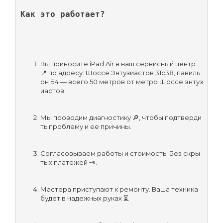
Как это работает?
Вы приносите iPad Air в наш сервисный центр 
📍 по адресу: Шоссе Энтузиастов 31с38, павиль
он Б4 — всего 50 метров от метро Шоссе энтуз
иастов.
Мы проводим диагностику 🔎, чтобы подтверди
ть проблему и ее причины.
Согласовываем работы и стоимость. Без скры
тых платежей 🗝️.
Мастера приступают к ремонту. Ваша техника 
будет в надежных руках ⏳.