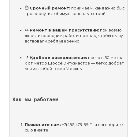
⏱ 
Срочный ремонт:
 понимаем, как важно быс
тро вернуть любимую консоль в строй.
👀 
Ремонт в вашем присутствии:
 при возмо
жности проводим работы при вас, чтобы вы чу
вствовали себя уверенно!
📍 
Удобное расположение:
 всего в 50 метра
х от метро Шоссе Энтузиастов — легко добрат
ься из любой точки Москвы.
Как мы работаем
Позвоните нам:
 +7(495)479-99-11, и договорите
сь о визите.