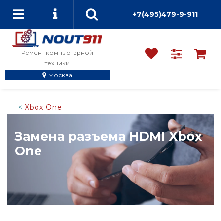
+7(495)479-9-911
Ремонт компьютерной
техники
Москва
Xbox One
Замена разъема HDMI Xbox
One