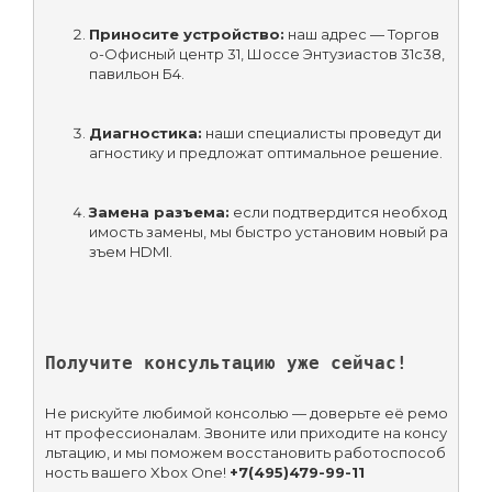
Приносите устройство:
 наш адрес — Торгов
о-Офисный центр 31, Шоссе Энтузиастов 31с38, 
павильон Б4.
Диагностика:
 наши специалисты проведут ди
агностику и предложат оптимальное решение.
Замена разъема:
 если подтвердится необход
имость замены, мы быстро установим новый ра
зъем HDMI.
Получите консультацию уже сейчас!
Не рискуйте любимой консолью — доверьте её ремо
нт профессионалам. Звоните или приходите на консу
льтацию, и мы поможем восстановить работоспособ
ность вашего Xbox One! 
+7(495)479-99-11