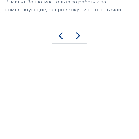
15 минут. Заплатила только за работу и за
комплектующие, за проверку ничего не взяли.
Теперь смарт как новый. Всем советую здесь
чинить.