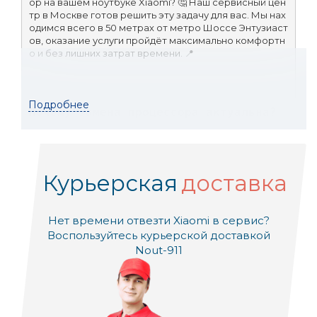
ор на вашем ноутбуке Xiaomi? 🤔 Наш сервисный цен
тр в Москве готов решить эту задачу для вас. Мы нах
одимся всего в 50 метрах от метро Шоссе Энтузиаст
ов, оказание услуги пройдёт максимально комфортн
о и без лишних затрат времени. 📍
Подробнее
Почему замена процессора актуальна?
Замена процессора может значительно повысить пр
оизводительность вашего ноутбука Xiaomi. 💻 Это ос
Курьерская
доставка
обенно важно, если ваш ноутбук не справляется с с
овременными задачами, такими как редактирование 
видео или запуск сложных приложений. Вместо поку
Нет времени отвезти Xiaomi в сервис?
пки нового устройства, замена процессора помогае
т сэкономить и улучшить возможности вашего текущ
Воспользуйтесь курьерской доставкой
его ноутбука. 💪
Nout-911
Наши преимущества