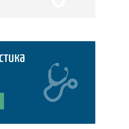
стика