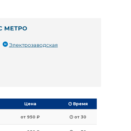
С МЕТРО
Электрозаводская
Цена
Время
от 950 ₽
от 30