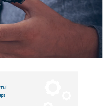
уты!
ера