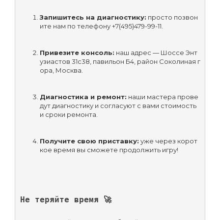
Запишитесь на диагностику:
 просто позвон
ите нам по телефону +7(495)479-99-11.
Привезите консоль:
 наш адрес — Шоссе Энт
узиастов 31с38, павильон Б4, район Соколиная г
ора, Москва.
Диагностика и ремонт:
 наши мастера прове
дут диагностику и согласуют с вами стоимость 
и сроки ремонта.
Получите свою приставку:
 уже через корот
кое время вы сможете продолжить игру!
Не теряйте время 🚀