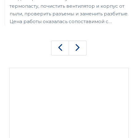
термопасту, почистить вентилятор и корпус от
пыли, проверить разъемы и заменить разбитые.
Цена работы оказалась сопоставимой с
покупкой клавишной панели панели, однако не
жалею о потраченных деньгах, поскольку сам
ноутбук покупал через авито, и продавец
честно указал на имеющиеся дефекты и дал
скидку. Работой мастера остался доволен,
ноутбук работает стабильно, не греется,
клавиши нажимаются с приятным ходом.