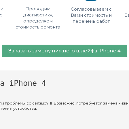
 к
Проводим
Согласовываем с
е
диагностику,
Вами стоимость и
В
определяем
перечень работ
стоимость ремонта
Заказать замену нижнего шлейфа iPhone 4
а iPhone 4
кли проблемы со связью? 📱 Возможно, потребуется замена нижн
нтенны устройства.