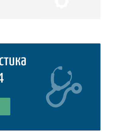
стика
4