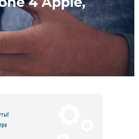
ne 4 Apple,
уты!
ера