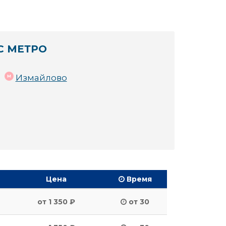
С МЕТРО
Измайлово
Цена
Время
от 1 350 ₽
от 30