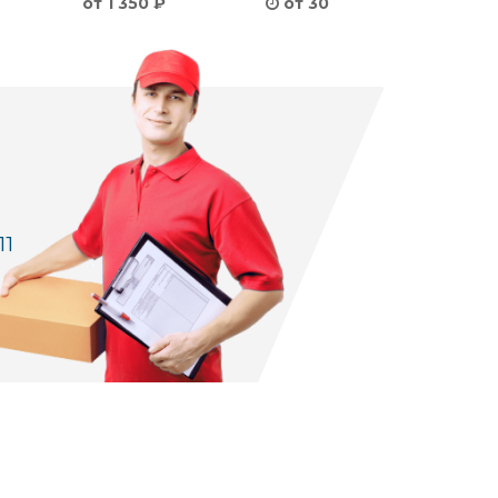
от 1 350 ₽
от 30
11