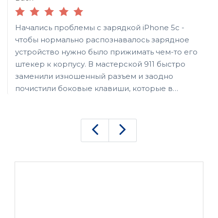
Начались проблемы с зарядкой iPhone 5c -
чтобы нормально распознавалось зарядное
устройство нужно было прижимать чем-то его
штекер к корпусу. В мастерской 911 быстро
заменили изношенный разъем и заодно
почистили боковые клавиши, которые в
последнее время стали плохо реагировать на
нажатие. Теперь мой старичок снова готов
радовать своей работой.