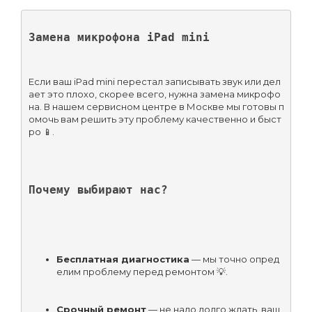
Замена микрофона iPad mini
Если ваш iPad mini перестал записывать звук или дел
ает это плохо, скорее всего, нужна замена микрофо
на. В нашем сервисном центре в Москве мы готовы п
омочь вам решить эту проблему качественно и быст
ро 📱.
Почему выбирают нас?
Бесплатная диагностика
 — мы точно опред
елим проблему перед ремонтом 💡.
Срочный ремонт
 — не надо долго ждать, ваш